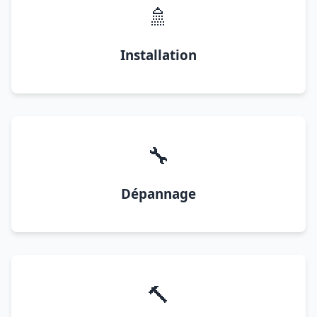
🚿
Installation
🔧
Dépannage
🔨