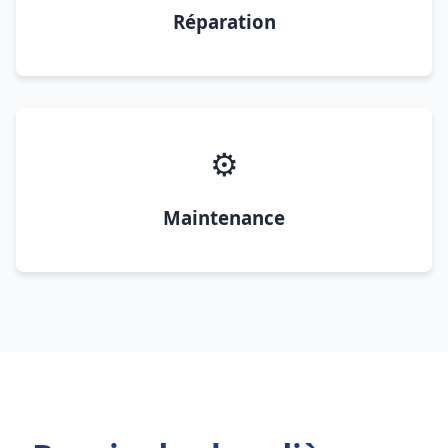
Réparation
⚙️
Maintenance