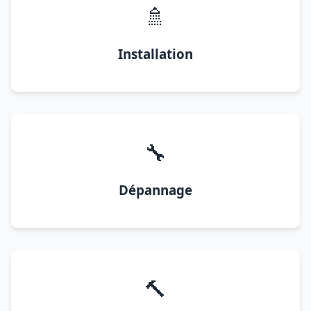
🚿
Installation
🔧
Dépannage
🔨