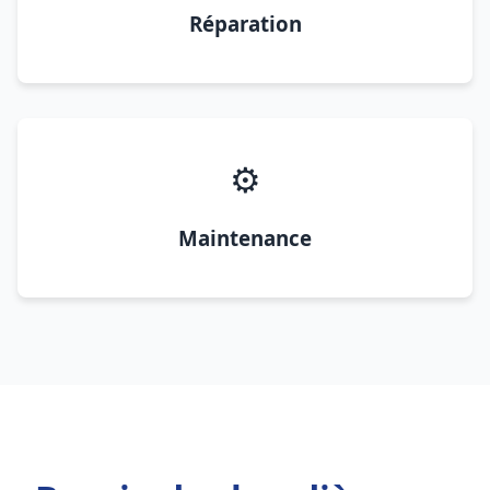
Réparation
⚙️
Maintenance