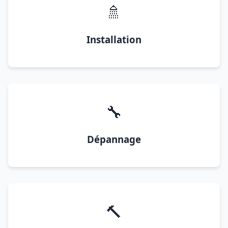
🚿
Installation
🔧
Dépannage
🔨