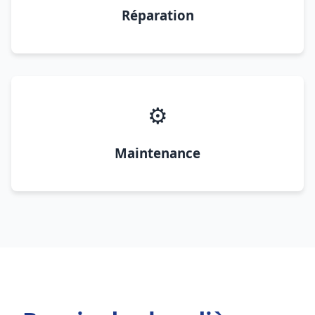
Réparation
⚙️
Maintenance