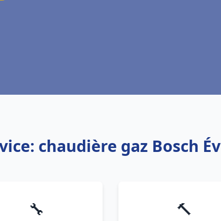
vice: chaudière gaz Bosch É
🔧
🔨