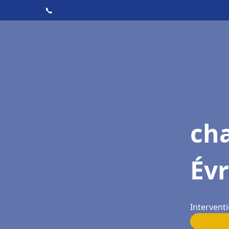
📞
ch
Év
Interventi