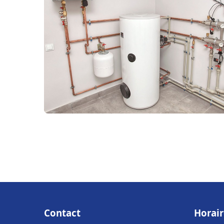
Contact
Horair