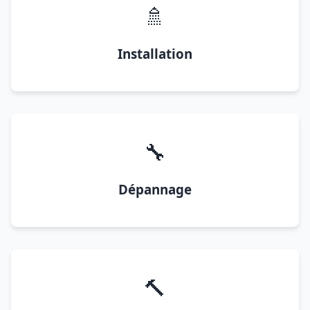
🚿
Installation
🔧
Dépannage
🔨