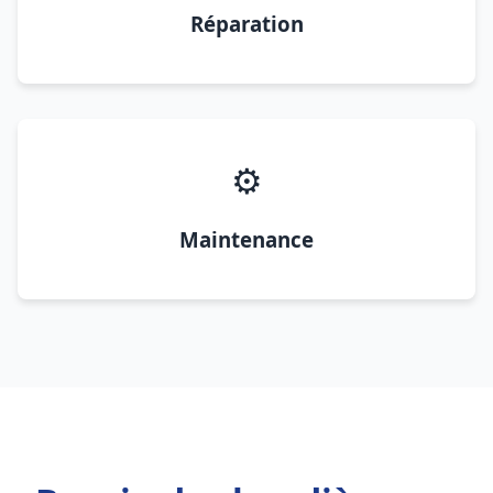
Réparation
⚙️
Maintenance