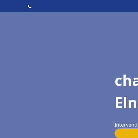
📞
ch
El
Interventi