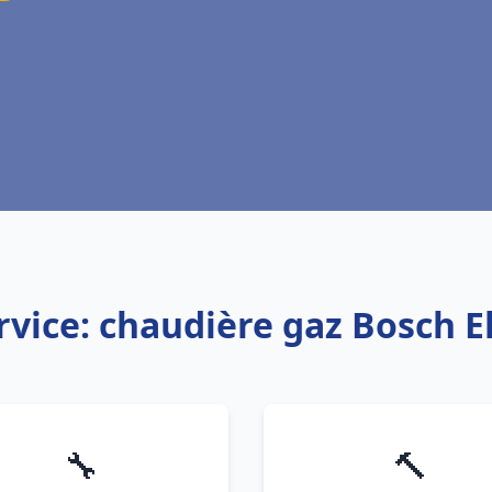
rvice: chaudière gaz Bosch E
🔧
🔨