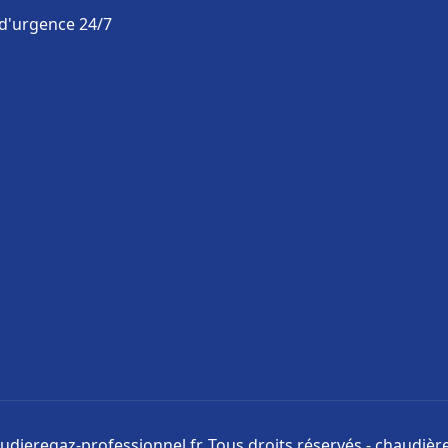
 d'urgence 24/7
udieregaz-professionnel.fr. Tous droits réservés - chaudièr