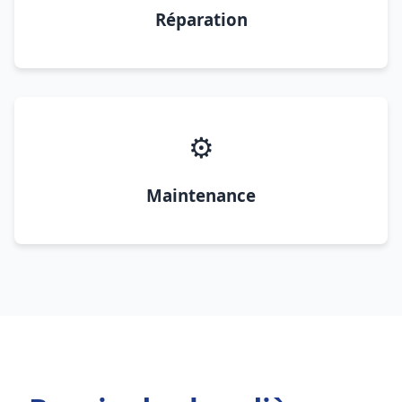
Réparation
⚙️
Maintenance