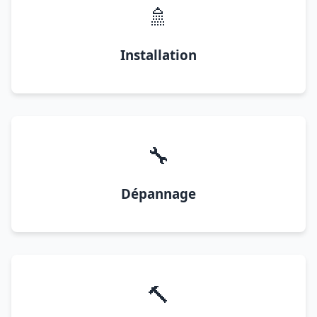
🚿
Installation
🔧
Dépannage
🔨