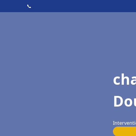
📞
ch
Do
Interventi