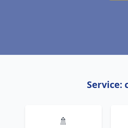
Service:
🚿