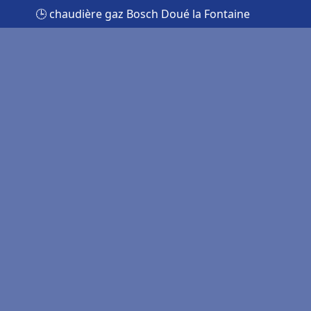
🕒 chaudière gaz Bosch Doué la Fontaine