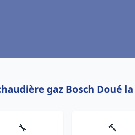
 chaudière gaz Bosch Doué la
🔧
🔨