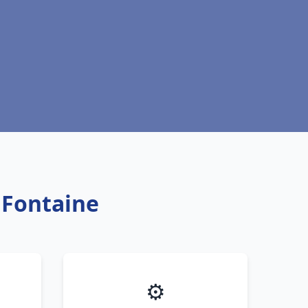
 Fontaine
⚙️