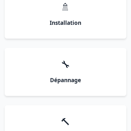
🚿
Installation
🔧
Dépannage
🔨