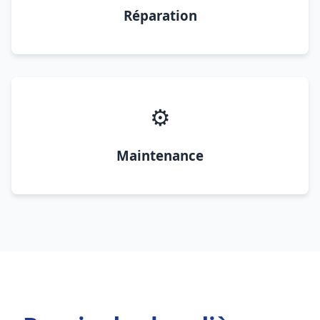
Réparation
⚙️
Maintenance