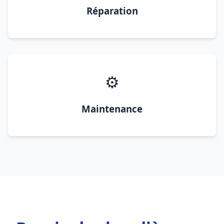
Réparation
⚙️
Maintenance