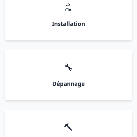
🚿
Installation
🔧
Dépannage
🔨