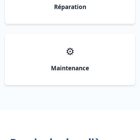
Réparation
⚙️
Maintenance