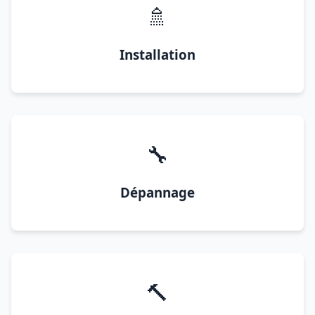
🚿
Installation
🔧
Dépannage
🔨