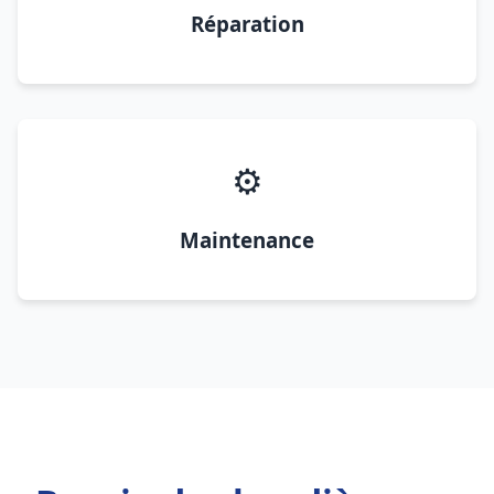
Réparation
⚙️
Maintenance