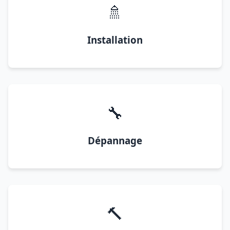
🚿
Installation
🔧
Dépannage
🔨