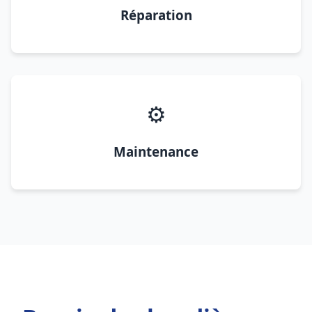
Réparation
⚙️
Maintenance