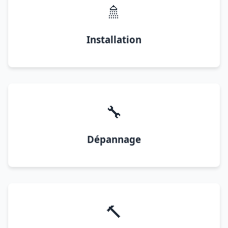
🚿
Installation
🔧
Dépannage
🔨