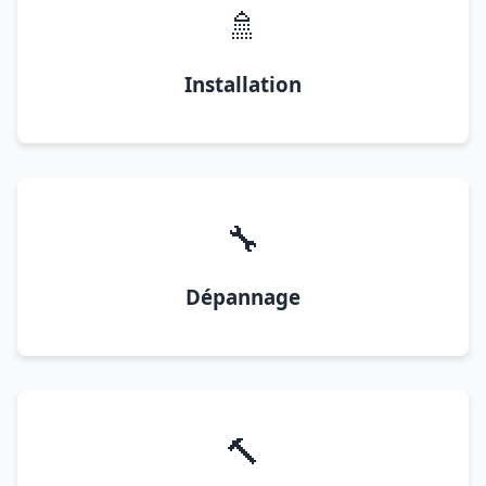
🚿
Installation
🔧
Dépannage
🔨