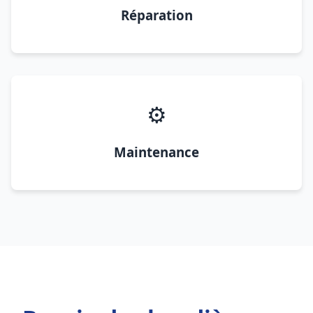
Réparation
⚙️
Maintenance