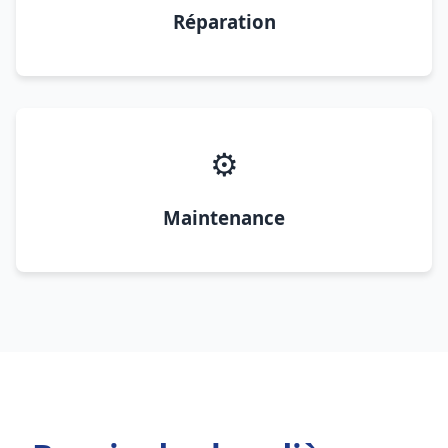
Réparation
⚙️
Maintenance