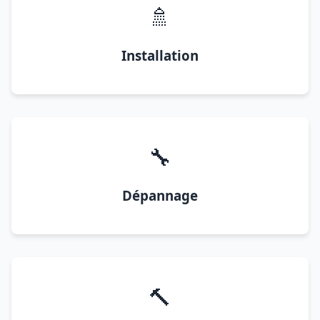
🚿
Installation
🔧
Dépannage
🔨