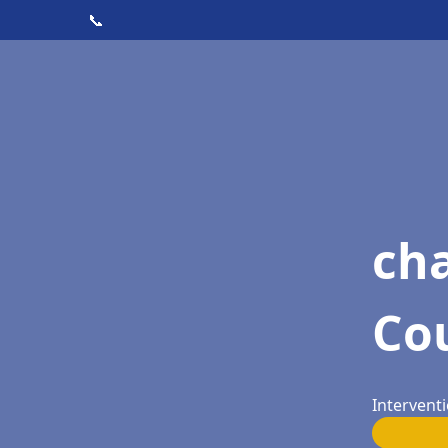
📞
ch
Co
Intervent