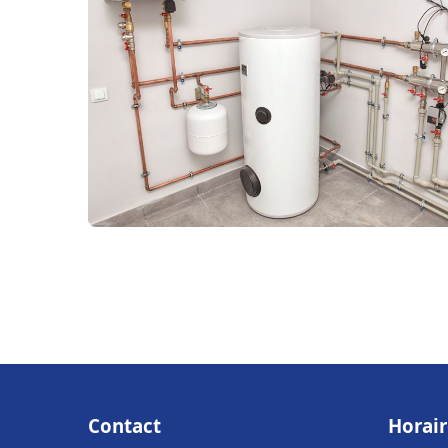
Contact
Horair