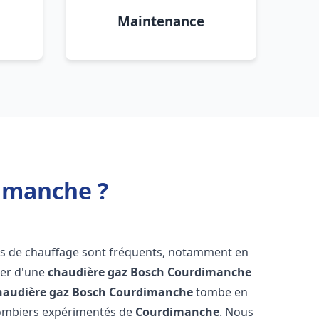
Maintenance
imanche ?
es de chauffage sont fréquents, notamment en
oser d'une
chaudière gaz Bosch
Courdimanche
haudière gaz Bosch
Courdimanche
tombe en
plombiers expérimentés de
Courdimanche
. Nous