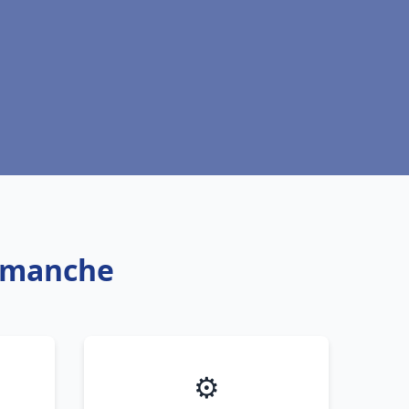
dimanche
⚙️