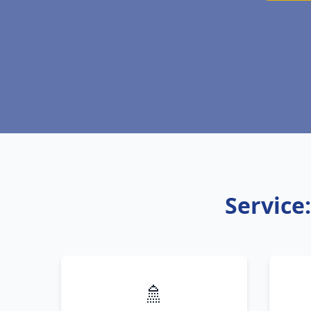
Service
🚿