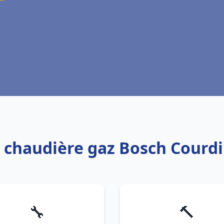
: chaudière gaz Bosch Cour
🔧
🔨