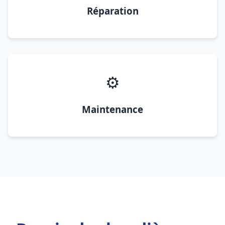
Réparation
⚙️
Maintenance