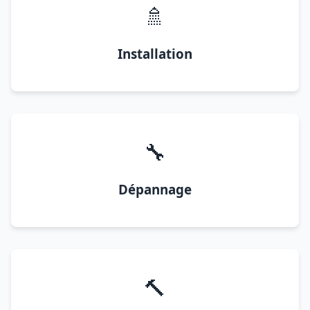
🚿
Installation
🔧
Dépannage
🔨