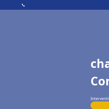
📞
ch
Co
Intervent