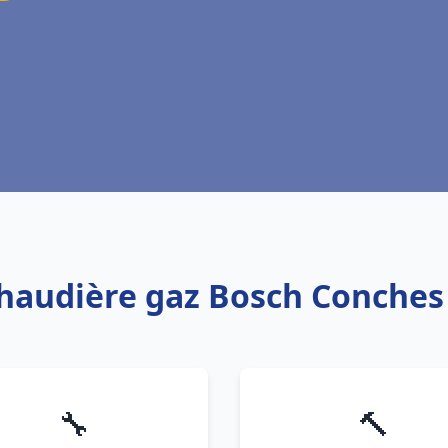
chaudière gaz Bosch Conche
🔧
🔨