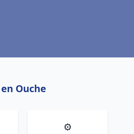
s en Ouche
⚙️