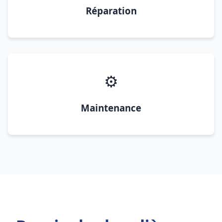
Réparation
⚙️
Maintenance