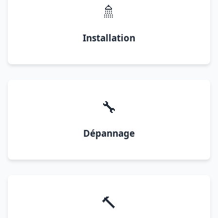
🚿
Installation
🔧
Dépannage
🔨