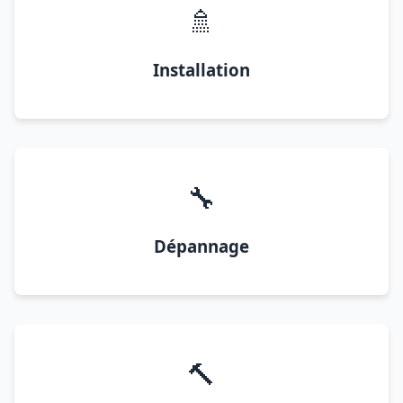
🚿
Installation
🔧
Dépannage
🔨