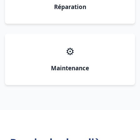
Réparation
⚙️
Maintenance