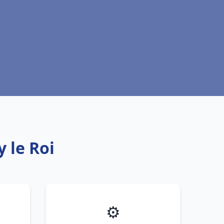
 le Roi
⚙️