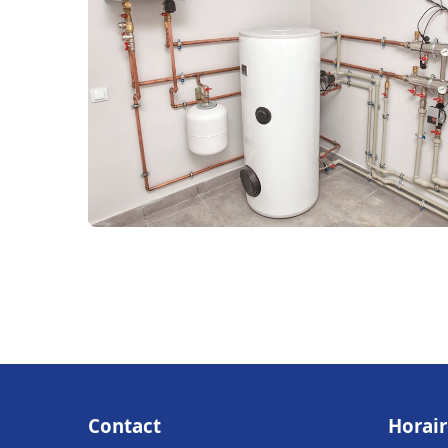
Contact
Horair