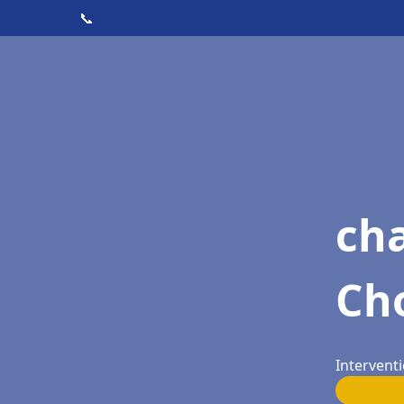
📞
ch
Cho
Interventi