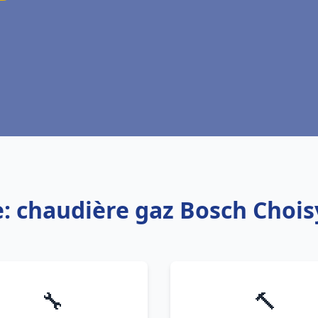
e: chaudière gaz Bosch Choisy
🔧
🔨