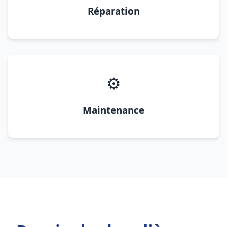
Réparation
⚙️
Maintenance