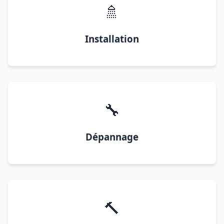
🚿
Installation
🔧
Dépannage
🔨