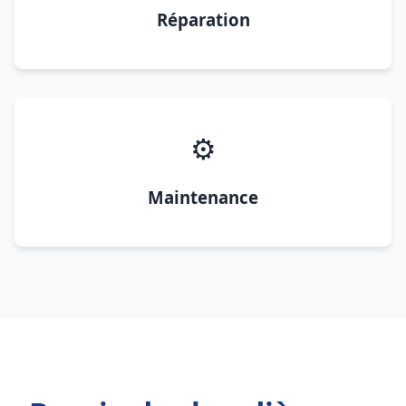
Réparation
⚙️
Maintenance