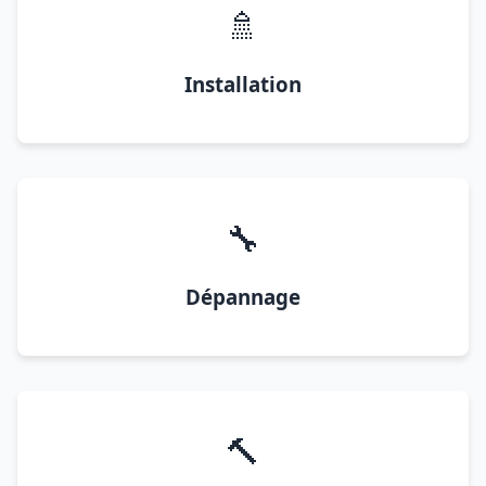
🚿
Installation
🔧
Dépannage
🔨