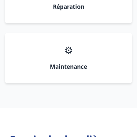
Réparation
⚙️
Maintenance