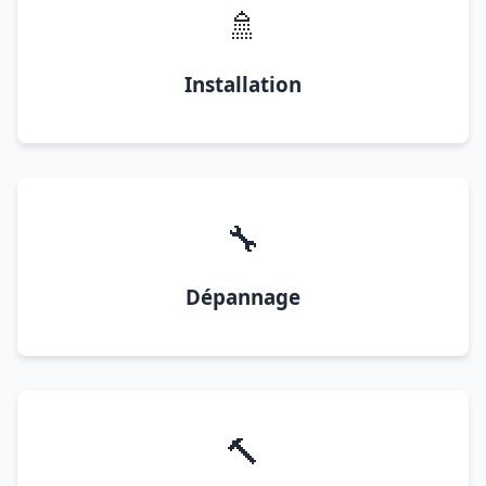
🚿
Installation
🔧
Dépannage
🔨