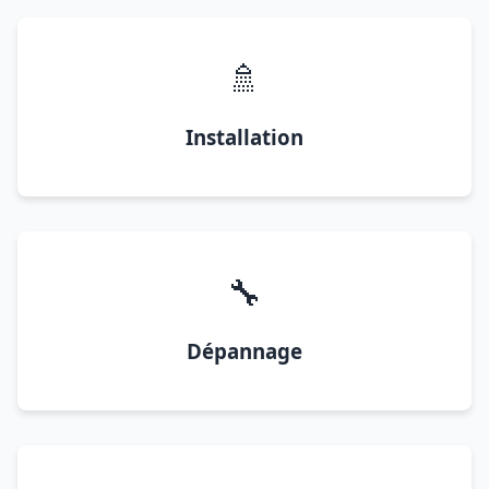
🚿
Installation
🔧
Dépannage