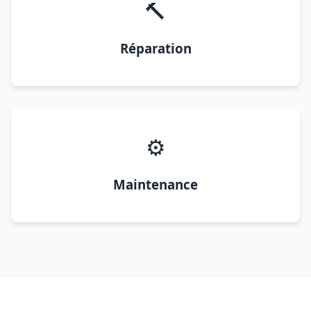
🔨
Réparation
⚙️
Maintenance