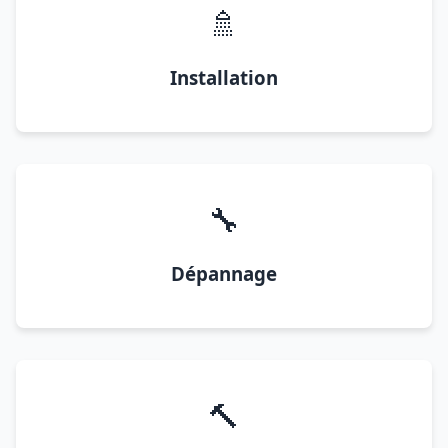
🚿
Installation
🔧
Dépannage
🔨