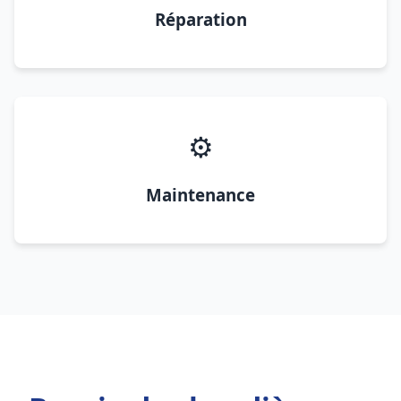
Réparation
⚙️
Maintenance