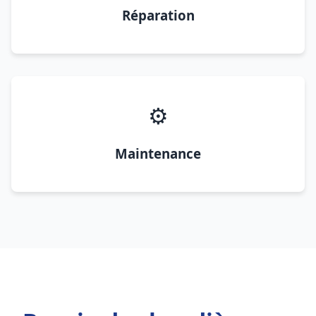
Réparation
⚙️
Maintenance