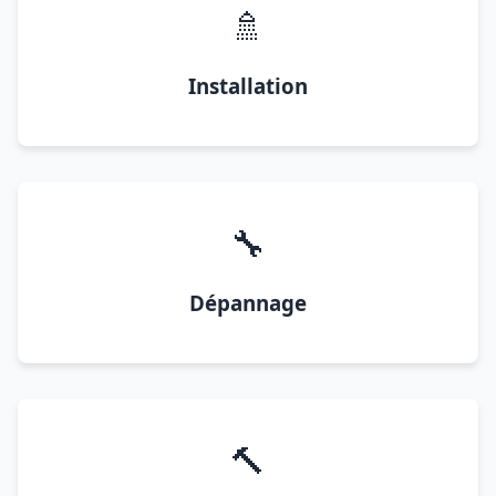
🚿
Installation
🔧
Dépannage
🔨