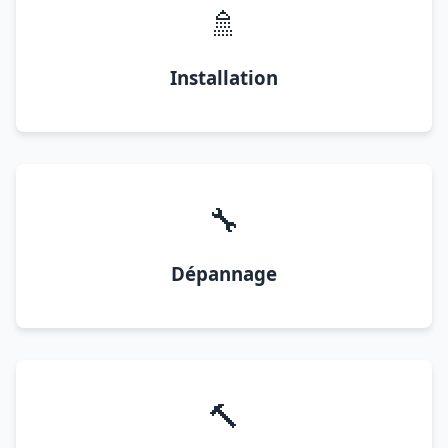
🚿
Installation
🔧
Dépannage
🔨