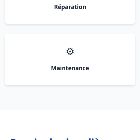
Réparation
⚙️
Maintenance