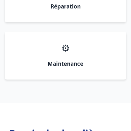
Réparation
⚙️
Maintenance