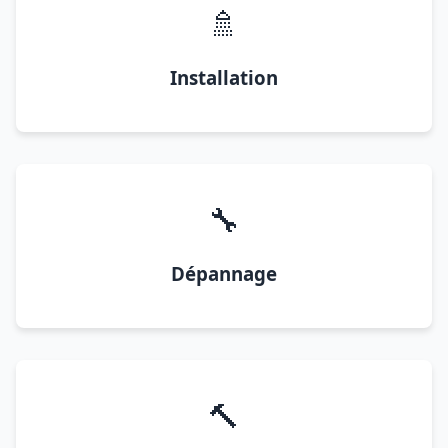
🚿
Installation
🔧
Dépannage
🔨