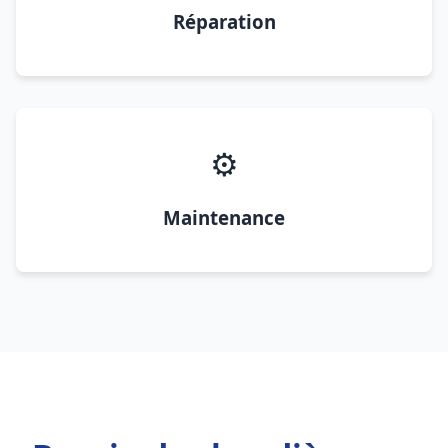
Réparation
⚙️
Maintenance