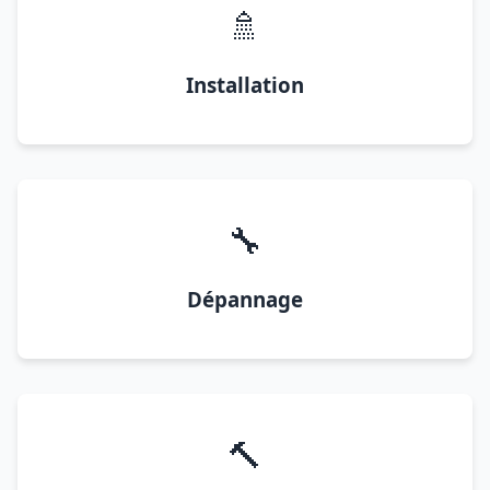
🚿
Installation
🔧
Dépannage
🔨