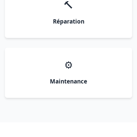
🔨
Réparation
⚙️
Maintenance