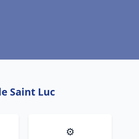
le Saint Luc
⚙️