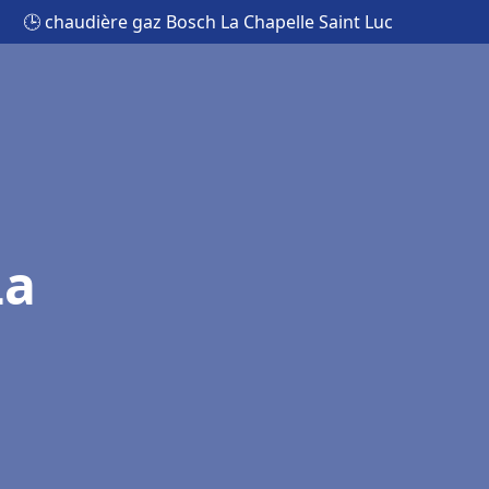
🕒 chaudière gaz Bosch La Chapelle Saint Luc
La