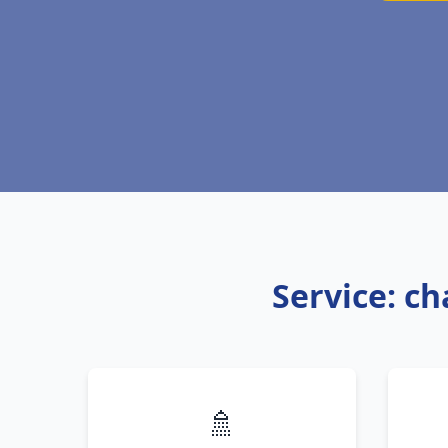
Service: ch
🚿