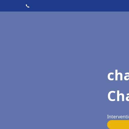
📞
cha
Cha
Interventi