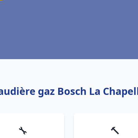
audière gaz Bosch La Chapel
🔧
🔨