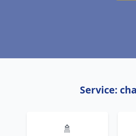
Service: ch
🚿