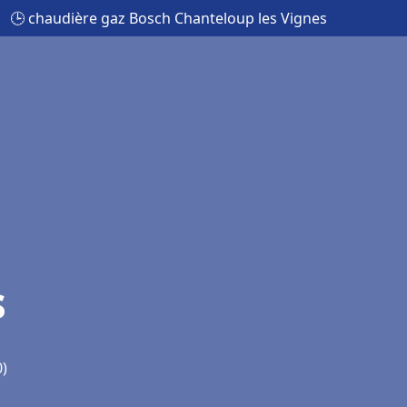
🕒 chaudière gaz Bosch Chanteloup les Vignes
s
0)