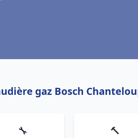
audière gaz Bosch Chantelou
🔧
🔨