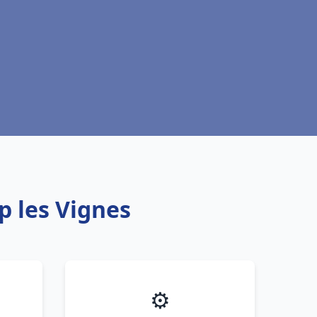
p les Vignes
⚙️