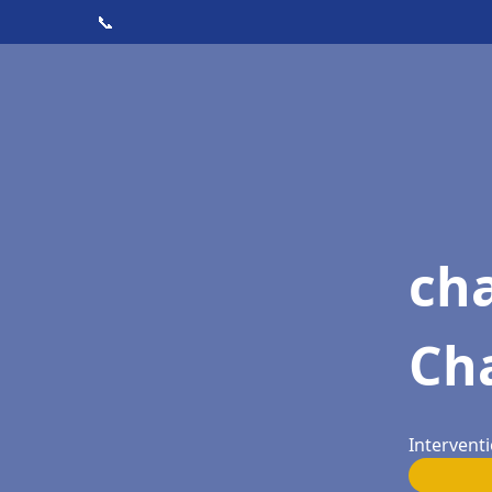
📞
ch
Cha
Interventi