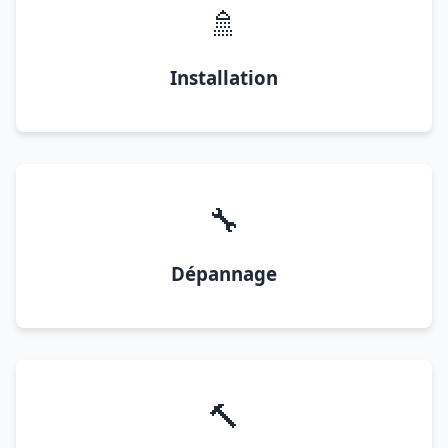
🚿
Installation
🔧
Dépannage
🔨