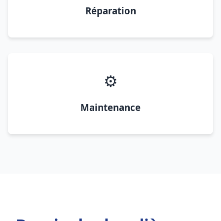
Réparation
⚙️
Maintenance