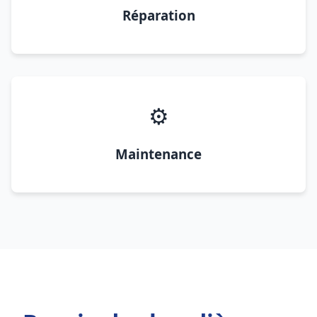
Réparation
⚙️
Maintenance