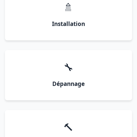
🚿
Installation
🔧
Dépannage
🔨