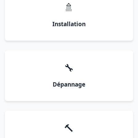
🚿
Installation
🔧
Dépannage
🔨