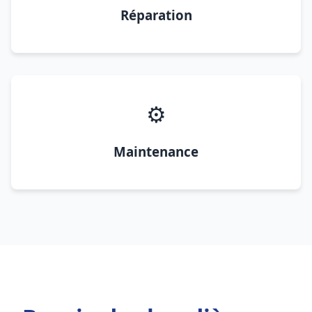
Réparation
⚙️
Maintenance