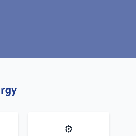
ergy
⚙️