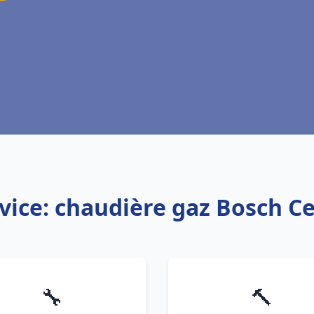
vice: chaudière gaz Bosch C
🔧
🔨