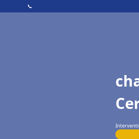
📞
ch
Ce
Interventi