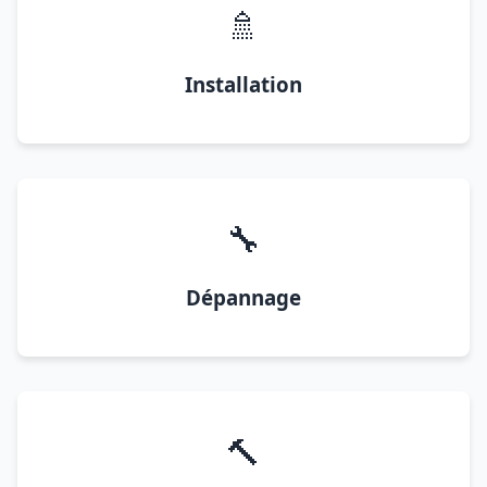
🚿
Installation
🔧
Dépannage
🔨