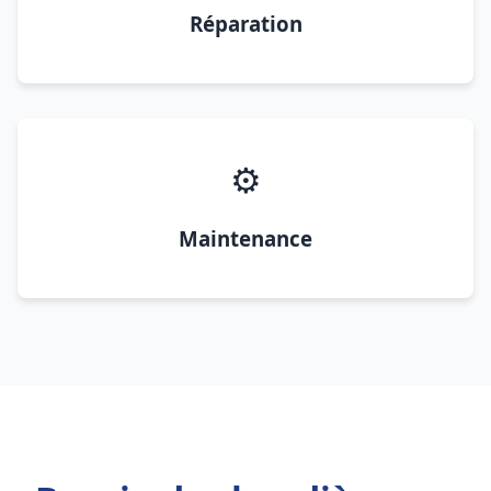
Réparation
⚙️
Maintenance