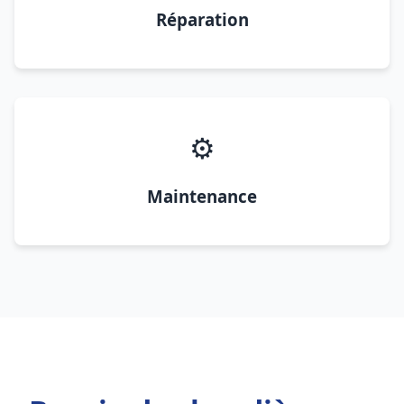
Réparation
⚙️
Maintenance