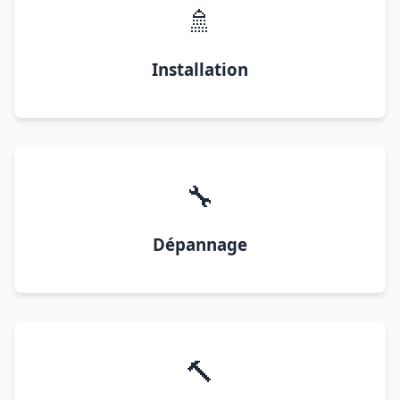
🚿
Installation
🔧
Dépannage
🔨