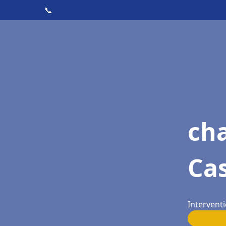
📞
ch
Ca
Interventi