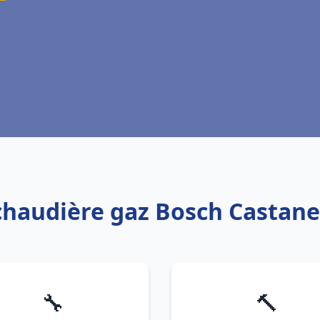
 chaudière gaz Bosch Castane
🔧
🔨