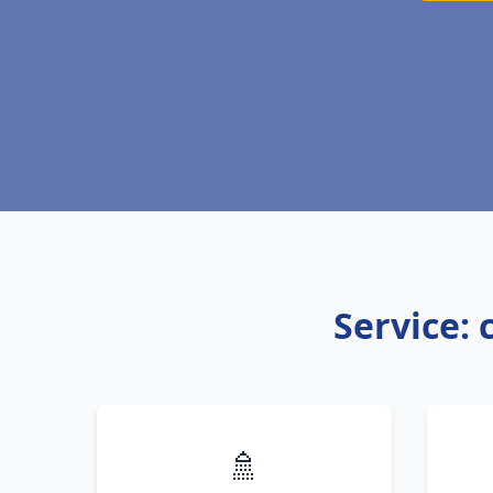
Service:
🚿