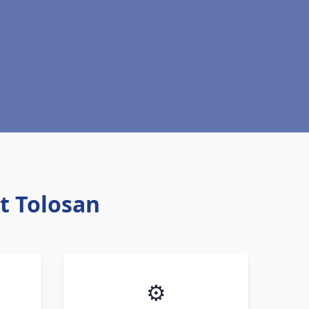
t Tolosan
⚙️