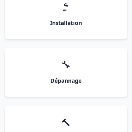
🚿
Installation
🔧
Dépannage
🔨