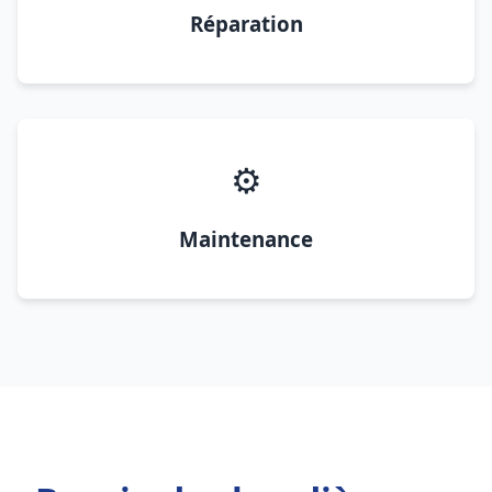
Réparation
⚙️
Maintenance