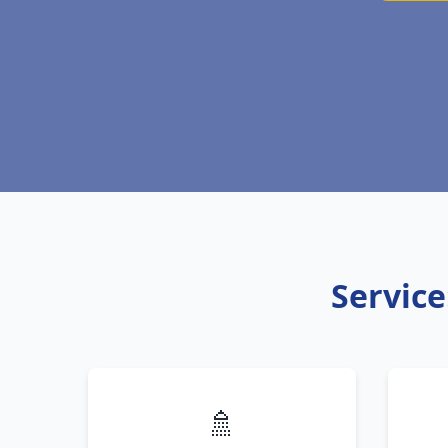
Service
🚿