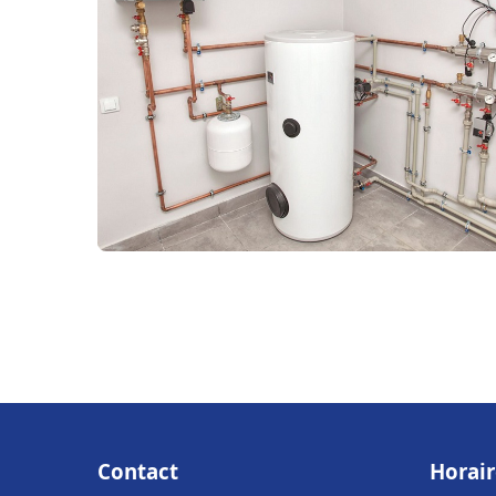
Contact
Horair