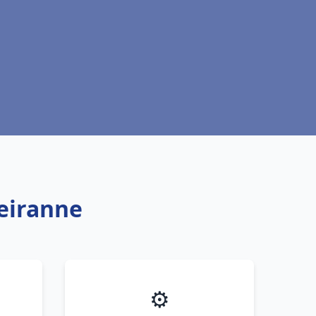
ueiranne
⚙️