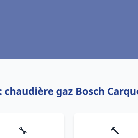
: chaudière gaz Bosch Carq
🔧
🔨