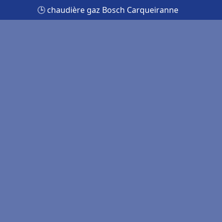
🕒 chaudière gaz Bosch Carqueiranne