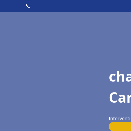
📞
ch
Ca
Intervent