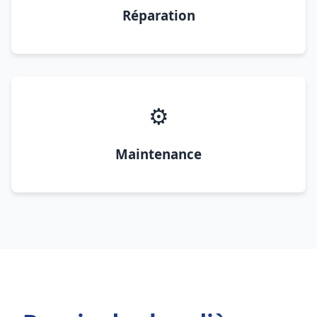
Réparation
⚙️
Maintenance