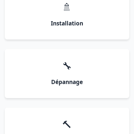
🚿
Installation
🔧
Dépannage
🔨