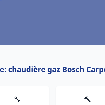
ce: chaudière gaz Bosch Carp
🔧
🔨