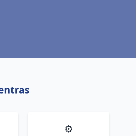
entras
⚙️