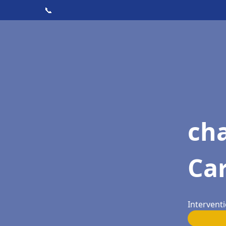
📞
ch
Ca
Intervent