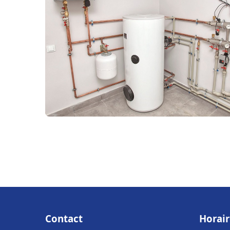
Contact
Horair