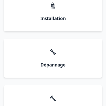
🚿
Installation
🔧
Dépannage
🔨