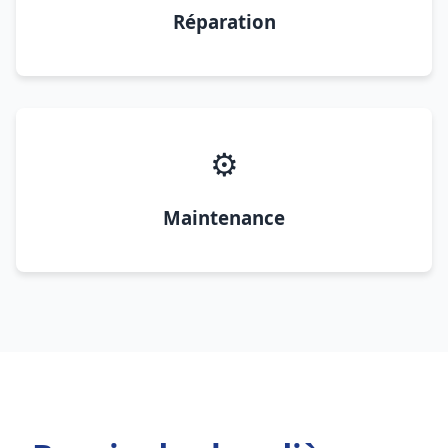
Réparation
⚙️
Maintenance