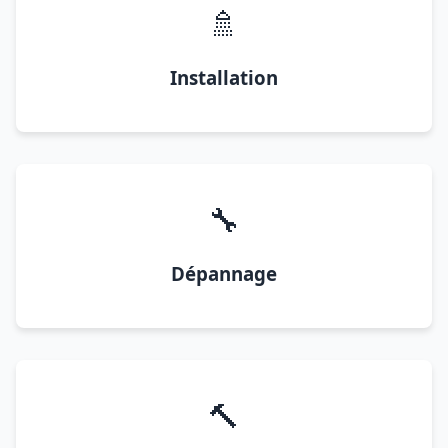
🚿
Installation
🔧
Dépannage
🔨