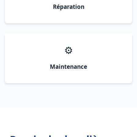
Réparation
⚙️
Maintenance