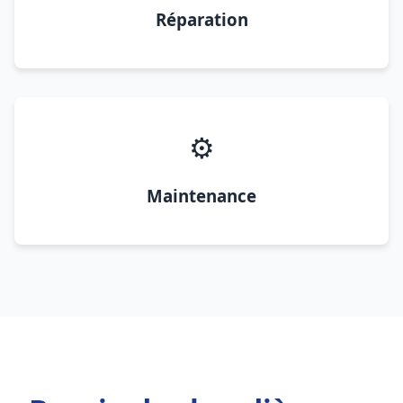
Réparation
⚙️
Maintenance