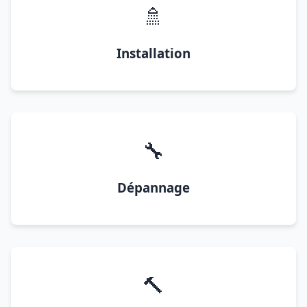
🚿
Installation
🔧
Dépannage
🔨