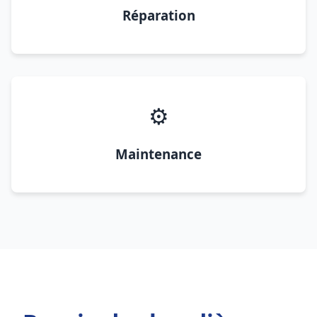
Réparation
⚙️
Maintenance