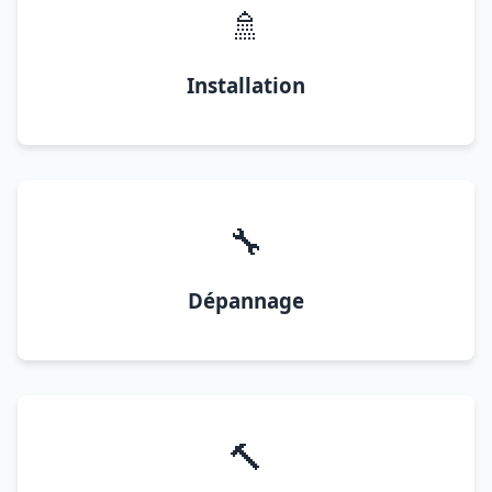
🚿
Installation
🔧
Dépannage
🔨