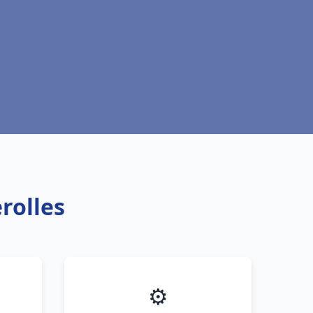
rolles
⚙️