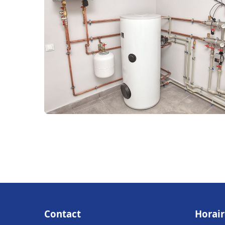
Contact
Horair