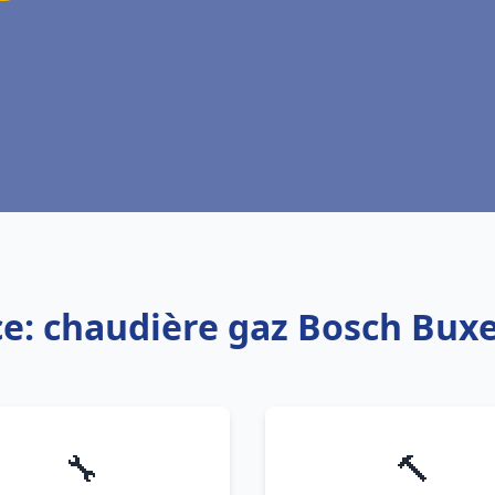
ce: chaudière gaz Bosch Buxe
🔧
🔨