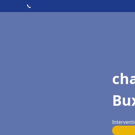
📞
ch
Bux
Interventi