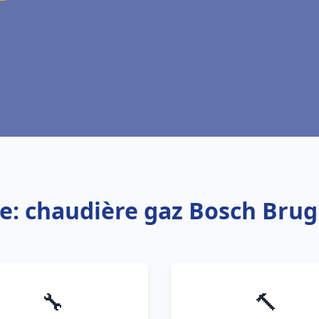
ce: chaudière gaz Bosch Brug
🔧
🔨