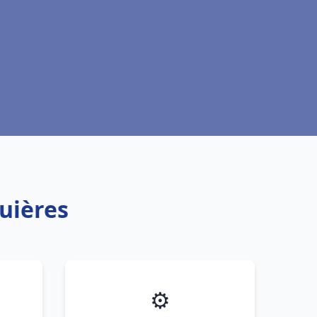
uières
⚙️