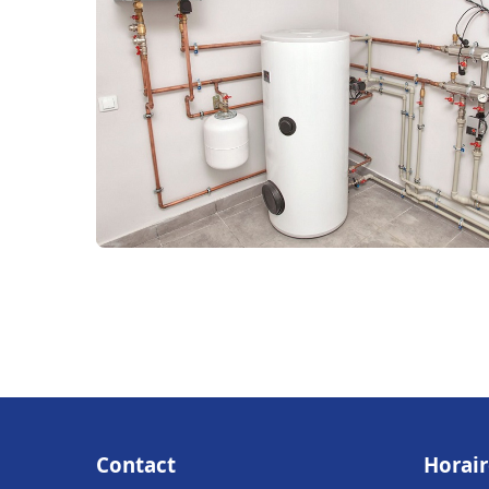
Contact
Horair