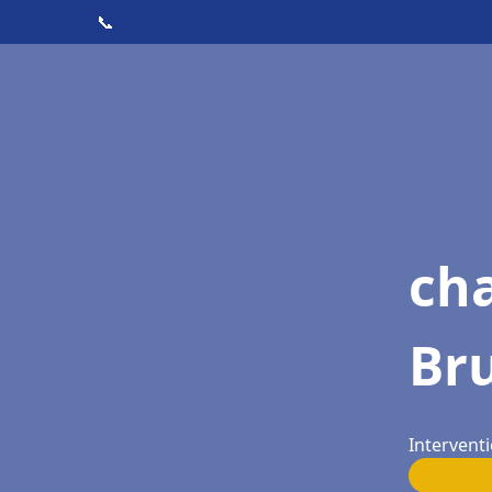
📞
ch
Br
Interventi